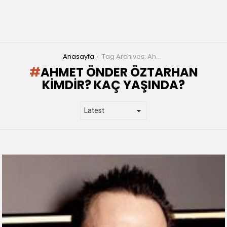
You are here:
Anasayfa
Tag Archives: Ahmet Önder Öztarhan kimdir? Kaç yaşında?
AHMET ÖNDER ÖZTARHAN
KIMDIR? KAÇ YAŞINDA?
LATEST
STORIES