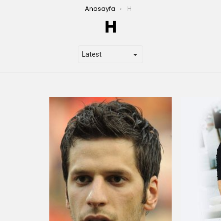
Anasayfa
H
H