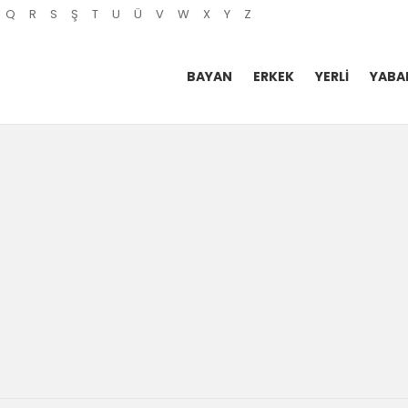
Q
R
S
Ş
T
U
Ü
V
W
X
Y
Z
BAYAN
ERKEK
YERLI
YABA