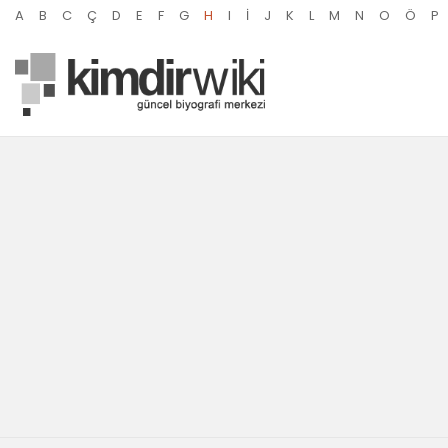
A
B
C
Ç
D
E
F
G
H
I
İ
J
K
L
M
N
O
Ö
P