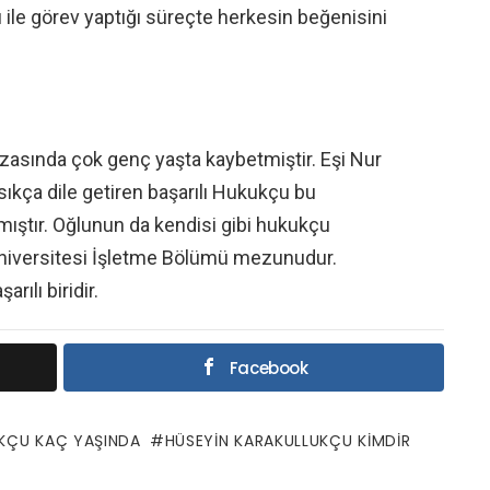
ile görev yaptığı süreçte herkesin beğenisini
kazasında çok genç yaşta kaybetmiştir. Eşi Nur
sıkça dile getiren başarılı Hukukçu bu
ştır. Oğlunun da kendisi gibi hukukçu
 Üniversitesi İşletme Bölümü mezunudur.
ılı biridir.
Facebook
UKÇU KAÇ YAŞINDA
HÜSEYIN KARAKULLUKÇU KIMDIR