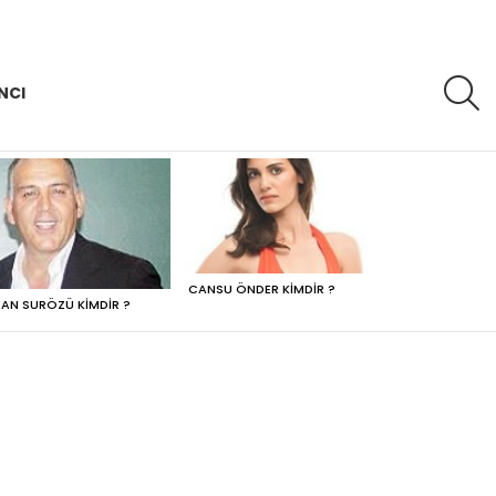
A
NCI
CANSU ÖNDER KIMDIR ?
AN SURÖZÜ KIMDIR ?