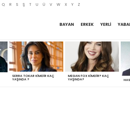
Q
R
S
Ş
T
U
Ü
V
W
X
Y
Z
BAYAN
ERKEK
YERLI
YABA
SERRA TOKAR KIMDIR KAÇ
MEGAN FOX KIMDIR? KAÇ
YAŞINDA ?
YAŞINDA?
HAS