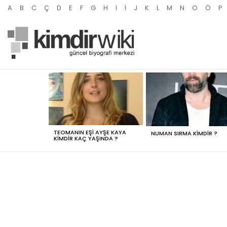
A
B
C
Ç
D
E
F
G
H
I
İ
J
K
L
M
N
O
Ö
P
MOST
VIEWED
STORIES
TEOMANIN EŞI AYŞE KAYA
NUMAN SIRMA KIMDIR ?
KIMDIR KAÇ YAŞINDA ?