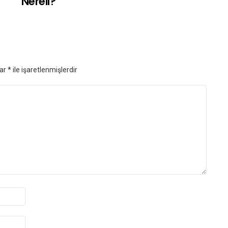
Nereli?
lar
*
ile işaretlenmişlerdir