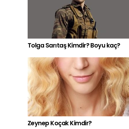
Tolga Sarıtaş Kimdir? Boyu kaç?
Zeynep Koçak Kimdir?