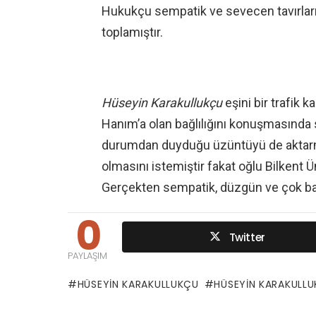
Hukukçu sempatik ve sevecen tavırları 
toplamıştır.
Hüseyin Karakullukçu
eşini bir trafik 
Hanım’a olan bağlılığını konuşmasında 
durumdan duyduğu üzüntüyü de aktarmı
olmasını istemiştir fakat oğlu Bilkent
Gerçekten sempatik, düzgün ve çok başar
0
Twitter
PAYLAŞIM
HÜSEYIN KARAKULLUKÇU
HÜSEYIN KARAKULL