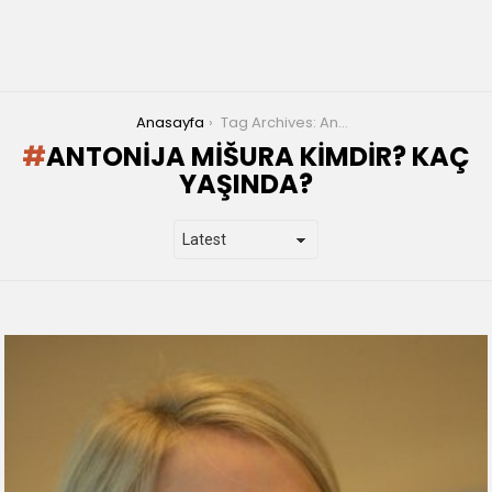
You are here:
Anasayfa
Tag Archives: Antonija Mišura kimdir? Kaç yaşında?
ANTONIJA MIŠURA KIMDIR? KAÇ
YAŞINDA?
LATEST
STORIES