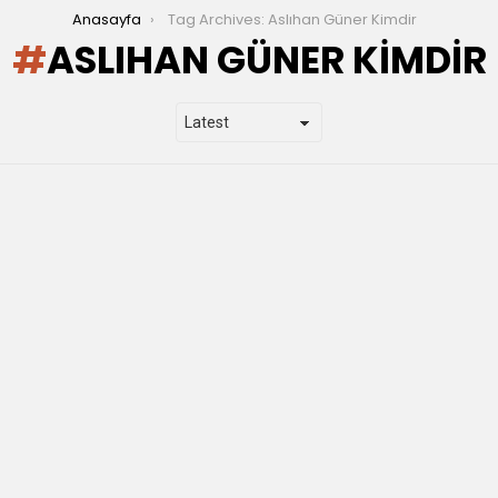
Anasayfa
Tag Archives: Aslıhan Güner Kimdir
ASLIHAN GÜNER KIMDIR