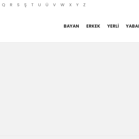
Q
R
S
Ş
T
U
Ü
V
W
X
Y
Z
BAYAN
ERKEK
YERLI
YABA