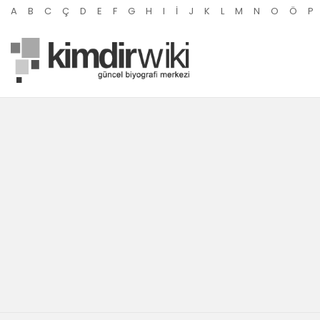
A
B
C
Ç
D
E
F
G
H
I
İ
J
K
L
M
N
O
Ö
P