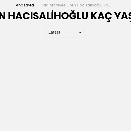
Anasayfa
Tag Archives: Eren Hacısalihoğlu kaç yaşında
N HACISALIHOĞLU KAÇ YA