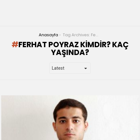
You are here:
Anasayfa
Tag Archives: Ferhat Poyraz kimdir? Kaç yaşında?
FERHAT POYRAZ KIMDIR? KAÇ
YAŞINDA?
LATEST
STORIES