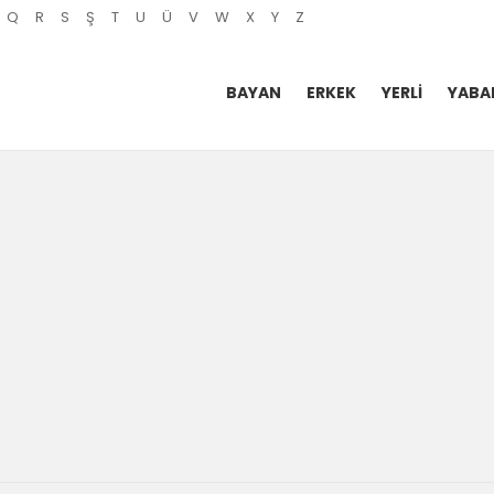
Q
R
S
Ş
T
U
Ü
V
W
X
Y
Z
BAYAN
ERKEK
YERLI
YABA