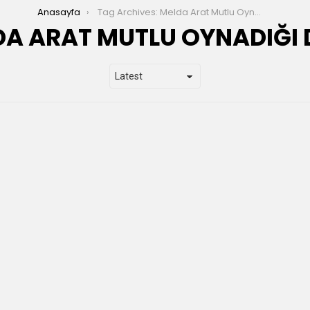
Anasayfa
Tag Archives: Melda Arat Mutlu Oynadığı Diziler
A ARAT MUTLU OYNADIĞI D