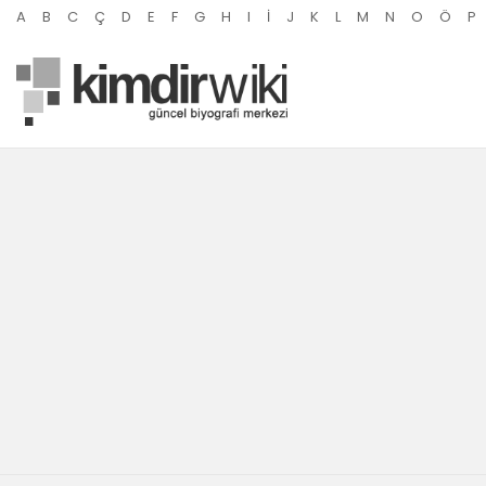
A
B
C
Ç
D
E
F
G
H
I
İ
J
K
L
M
N
O
Ö
P