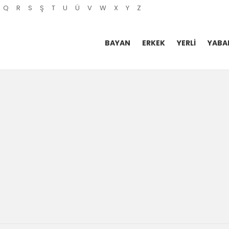
Q
R
S
Ş
T
U
Ü
V
W
X
Y
Z
BAYAN
ERKEK
YERLI
YABA