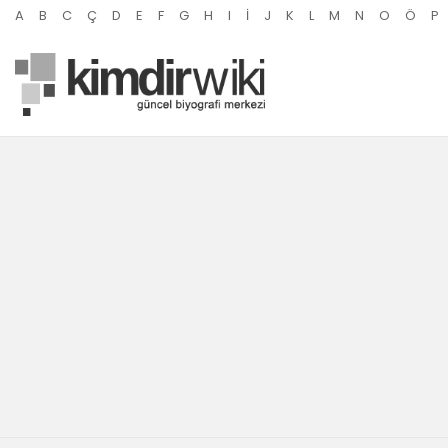
A
B
C
Ç
D
E
F
G
H
I
İ
J
K
L
M
N
O
Ö
P