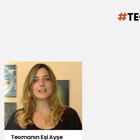
You are here:
TE
LATEST
STORIES
Teomanın Eşi Ayşe