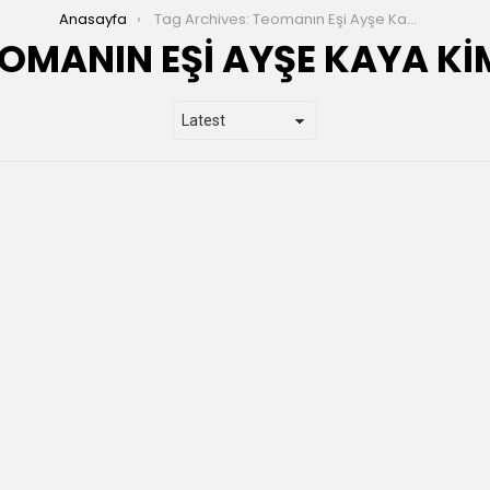
Anasayfa
Tag Archives: Teomanın Eşi Ayşe Kaya kimdir
OMANIN EŞI AYŞE KAYA KI