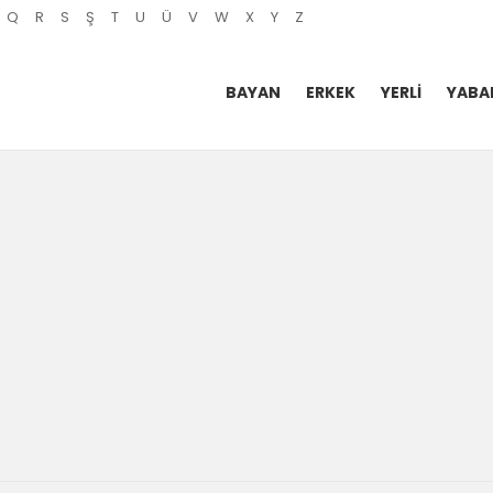
Q
R
S
Ş
T
U
Ü
V
W
X
Y
Z
BAYAN
ERKEK
YERLI
YABA