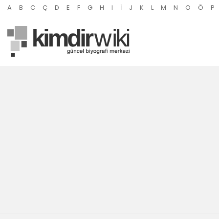
A
B
C
Ç
D
E
F
G
H
I
İ
J
K
L
M
N
O
Ö
P