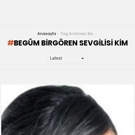
You are here:
Anasayfa
Tag Archives: Begüm Birgören sevgilisi kim
BEGÜM BIRGÖREN SEVGILISI KIM
LATEST
STORIES