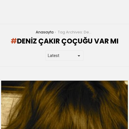
You are here:
Anasayfa
Tag Archives: Deniz Çakır çoçuğu var mı
DENIZ ÇAKIR ÇOÇUĞU VAR MI
LATEST
STORIES