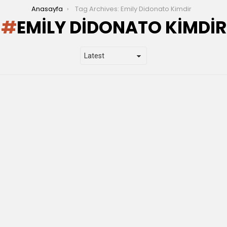
Anasayfa
Tag Archives: Emily Didonato Kimdir
EMILY DIDONATO KIMDIR