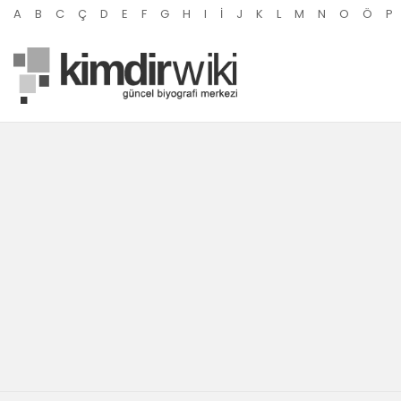
A
B
C
Ç
D
E
F
G
H
I
İ
J
K
L
M
N
O
Ö
P