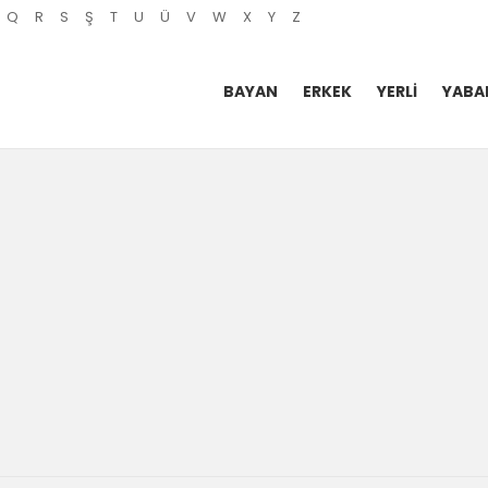
Q
R
S
Ş
T
U
Ü
V
W
X
Y
Z
BAYAN
ERKEK
YERLI
YABA