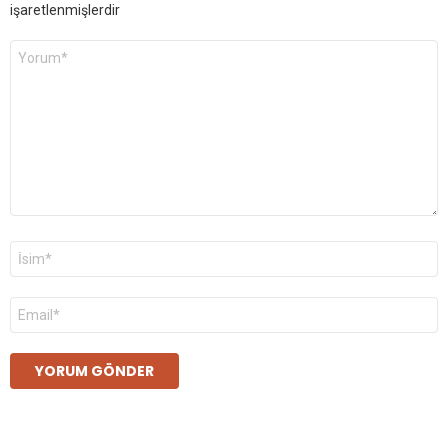
işaretlenmişlerdir
Yorum
*
Ad
*
E-
posta
*