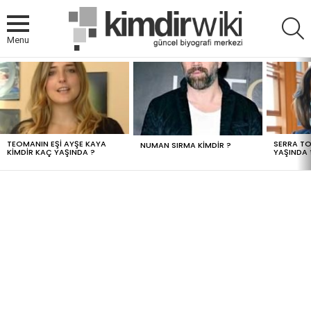
A
Menu
MOST
VIEWED
STORIES
TEOMANIN EŞI AYŞE KAYA
SERRA TO
NUMAN SIRMA KIMDIR ?
KIMDIR KAÇ YAŞINDA ?
YAŞINDA 