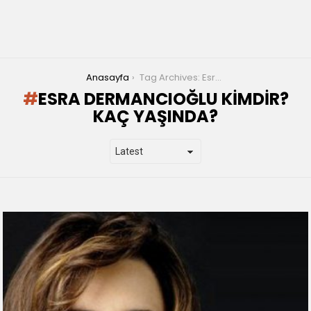
You are here:
Anasayfa
Tag Archives: Esra Dermancıoğlu kimdir? Kaç yaşında?
ESRA DERMANCIOĞLU KIMDIR?
KAÇ YAŞINDA?
LATEST
STORIES