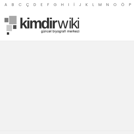
A
B
C
Ç
D
E
F
G
H
I
İ
J
K
L
M
N
O
Ö
P