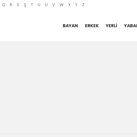
Q
R
S
Ş
T
U
Ü
V
W
X
Y
Z
BAYAN
ERKEK
YERLI
YABA