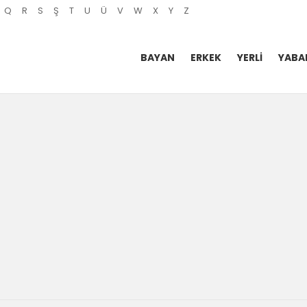
Q
R
S
Ş
T
U
Ü
V
W
X
Y
Z
BAYAN
ERKEK
YERLI
YABA