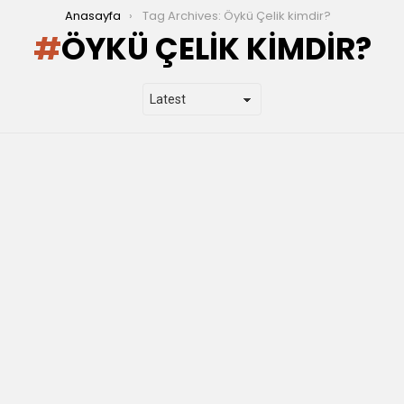
Anasayfa
Tag Archives: Öykü Çelik kimdir?
ÖYKÜ ÇELIK KIMDIR?