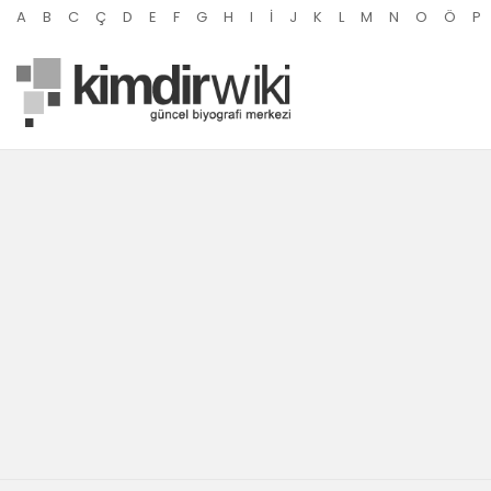
A
B
C
Ç
D
E
F
G
H
I
İ
J
K
L
M
N
O
Ö
P