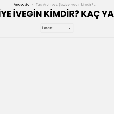
Anasayfa
Tag Archives: Şaziye İvegin kimdir? kaç yaşında
IYE İVEGIN KIMDIR? KAÇ Y