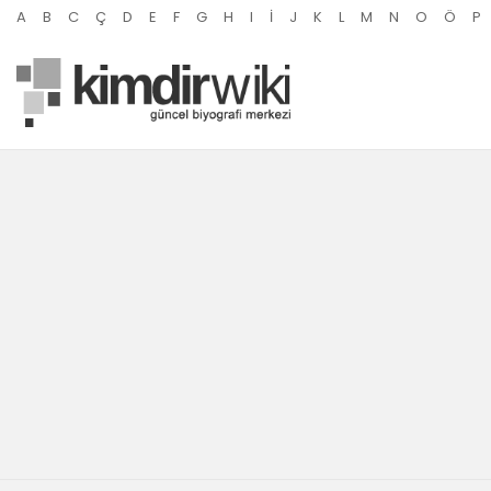
A
B
C
Ç
D
E
F
G
H
I
İ
J
K
L
M
N
O
Ö
P