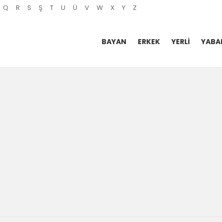
Q
R
S
Ş
T
U
Ü
V
W
X
Y
Z
BAYAN
ERKEK
YERLI
YABA