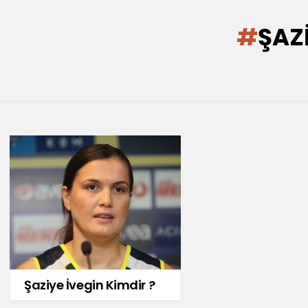
You are here:
ŞAZ
LATEST
STORIES
Şaziye İvegin Kimdir ?