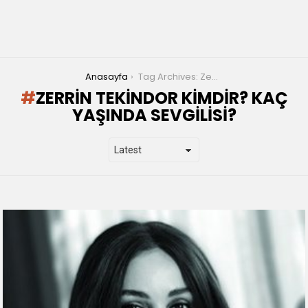
You are here:
Anasayfa
Tag Archives: Zerrin Tekindor kimdir? Kaç yaşında sevgilisi?
ZERRIN TEKINDOR KIMDIR? KAÇ
YAŞINDA SEVGILISI?
LATEST
STORIES