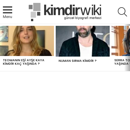
A
Menu
MOST
VIEWED
STORIES
TEOMANIN EŞI AYŞE KAYA
SERRA TO
NUMAN SIRMA KIMDIR ?
KIMDIR KAÇ YAŞINDA ?
YAŞINDA 