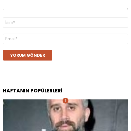
Ad
*
E-
posta
*
HAFTANIN POPÜLERLERI