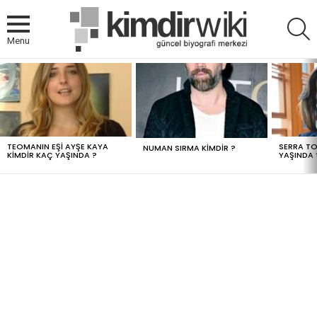
A
Menu
MOST
VIEWED
STORIES
TEOMANIN EŞI AYŞE KAYA
SERRA TO
NUMAN SIRMA KIMDIR ?
KIMDIR KAÇ YAŞINDA ?
YAŞINDA 