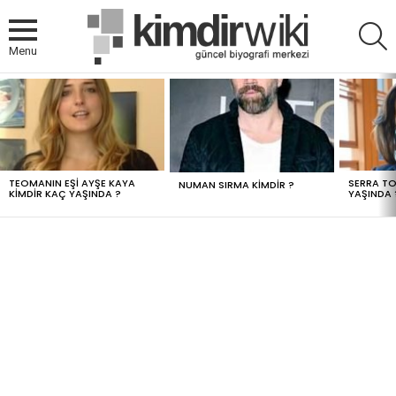
A
Menu
MOST
VIEWED
STORIES
TEOMANIN EŞI AYŞE KAYA
SERRA TO
NUMAN SIRMA KIMDIR ?
KIMDIR KAÇ YAŞINDA ?
YAŞINDA 