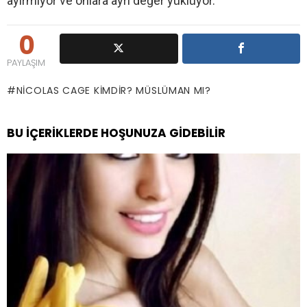
ayırmıyor ve onlara ayrı değer yüklüyor.
0
PAYLAŞIM
NICOLAS CAGE KIMDIR? MÜSLÜMAN MI?
BU İÇERIKLERDE HOŞUNUZA GIDEBILIR