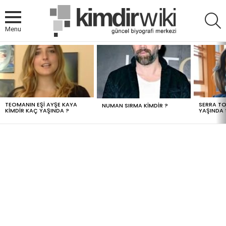
A
Menu
MOST
VIEWED
STORIES
TEOMANIN EŞI AYŞE KAYA
SERRA TO
NUMAN SIRMA KIMDIR ?
KIMDIR KAÇ YAŞINDA ?
YAŞINDA 