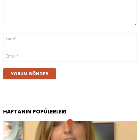
Ad
*
E-
posta
*
HAFTANIN POPÜLERLERI