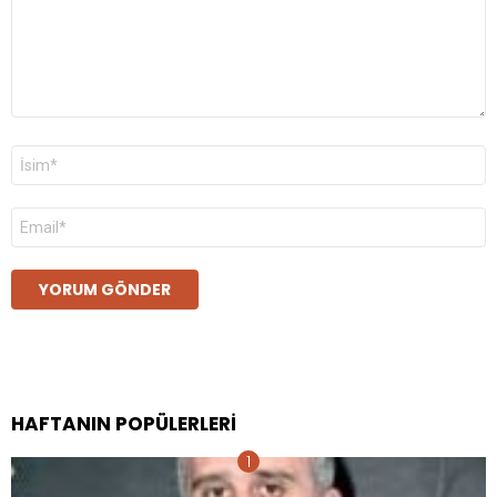
Ad
*
E-
posta
*
HAFTANIN POPÜLERLERI