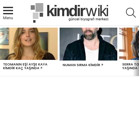
A
Menu
MOST
VIEWED
STORIES
TEOMANIN EŞI AYŞE KAYA
SERRA TO
NUMAN SIRMA KIMDIR ?
KIMDIR KAÇ YAŞINDA ?
YAŞINDA 