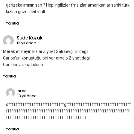
gerizekalımısın sen ? Hep ingilizler frnsızlar amerikanlar sanki türk
kızları güzel deil mall..
Yanıtla
Sude Kozak
13 yıl önce
Merak etmeyin kızlar.Ziynet Sali sevgilisi değil.
Carlos’un konuştuğu biri var ama o Ziynet değil.
Gönlünüz rahat olsun.
Yanıtla
buse
13 yıl önce
offfffffffffffffffffffffffffffffgffffffffffffffffffffffffffffffffffff
fffffffffffffffffffffffffffffffffffffffffffffffffffffffffffffffffffff
fffffffffffffffffffffffffffffffffffffffffffff
Yanıtla