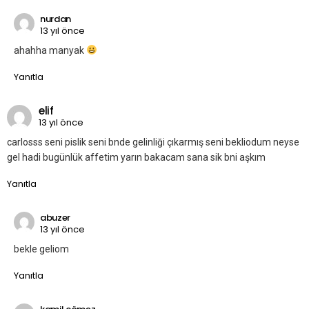
nurdan
13 yıl önce
ahahha manyak
Yanıtla
elif
13 yıl önce
carlosss seni pislik seni bnde gelinliği çıkarmış seni bekliodum neyse
gel hadi bugünlük affetim yarın bakacam sana sik bni aşkım
Yanıtla
abuzer
13 yıl önce
bekle geliom
Yanıtla