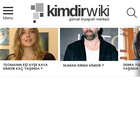
A
Menu
MOST
VIEWED
STORIES
TEOMANIN EŞI AYŞE KAYA
SERRA TO
NUMAN SIRMA KIMDIR ?
KIMDIR KAÇ YAŞINDA ?
YAŞINDA 