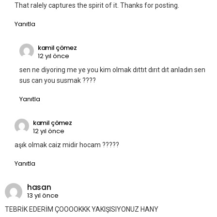
That ralely captures the spirit of it. Thanks for posting.
Yanıtla
kamil çömez
12 yıl önce
sen ne diyoring me ye you kim olmak dıttıt dırıt dıt anladın sen
sus can you susmak ????
Yanıtla
kamil çömez
12 yıl önce
aşık olmak caiz midir hocam ?????
Yanıtla
hasan
13 yıl önce
TEBRİK EDERİM ÇOOOOKKK YAKIŞISIYONUZ HANY