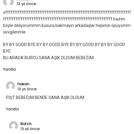
13 yıl önce
offffffffffffffffffffffffffffffffffffffffffffffffffffffffffffffffffffff
fffffffffffffffffffffffffffffffffffffffffffffffffffffffffffff bazen
böyle deliyorummm kusura bakmayın arkadaşlar hepinizi öpüyomm
sevgilerimle
BY BY GOOD BYE BY BY GOOD BYE BY BY GOOD BY BY BY GOOD
BYE
BU ARADA BURCU SANA AŞIK OLDUM BEBEĞİM
Yanıtla
hasan
13 yıl önce
PİŞT BEBEĞİM BENDE SANA AŞIK OLDUM
Yanıtla
Butch
13 yıl önce