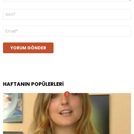
Ad
*
E-
posta
*
HAFTANIN POPÜLERLERI