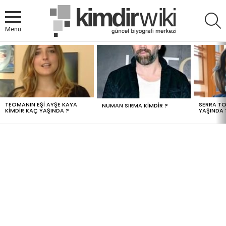
A
Menu
MOST
VIEWED
STORIES
TEOMANIN EŞI AYŞE KAYA
SERRA TO
NUMAN SIRMA KIMDIR ?
KIMDIR KAÇ YAŞINDA ?
YAŞINDA 