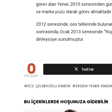
görev alan Yener, 2010 senesinden g
ve marka yüzü olarak görev almaktadır.
2012 senesinde, ses tellerinde bulunan
sonrasında, Ocak 2013 senesinde “Rüyalar
dinleyiciye sunulmuştur.
0
Twitter
PAYLAŞIM
ECE ÇELEBIOĞLU KIMDIR
ERDEM YENER KIMDI
BU İÇERIKLERDE HOŞUNUZA GIDEBILIR