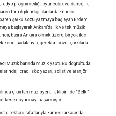
r, radyo programcılığı, oyunculuk ve dansçılık
baren tüm ilgilendiği alanlarda kendini
 itibaren şarku sözü yazmaya başlayan Erdem
lmaya başlayarak Ankara’da ilk ve tek müzik
nca, başra Ankara olmak üzere, birçok ilde
 kendi şarkılarıyla, gerekse cover şarkılarla
edi Müzik barında müzik yaptı. Bu doğrultuda
lerinde; icracı, söz yazarı, solist ve aranjör
ılında çıkartan müzisyen, ilk klibini de “Belki”
ı herkese duyurmayı başarmıştır.
st direktörü sıfatlarıyla kamera arkasında