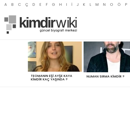
A
B
C
Ç
D
E
F
G
H
I
İ
J
K
L
M
N
O
Ö
P
MOST
VIEWED
STORIES
TEOMANIN EŞI AYŞE KAYA
NUMAN SIRMA KIMDIR ?
KIMDIR KAÇ YAŞINDA ?