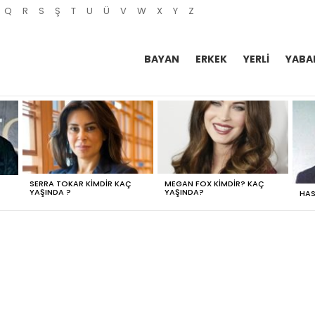
Q
R
S
Ş
T
U
Ü
V
W
X
Y
Z
BAYAN
ERKEK
YERLI
YABA
SERRA TOKAR KIMDIR KAÇ
MEGAN FOX KIMDIR? KAÇ
YAŞINDA ?
YAŞINDA?
HAS