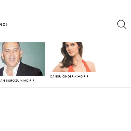
A
NCI
CANSU ÖNDER KIMDIR ?
AN SURÖZÜ KIMDIR ?