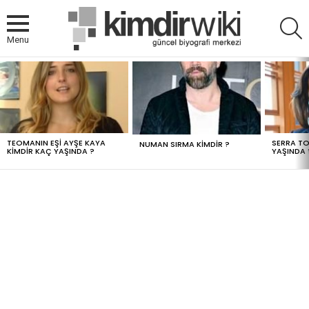
A
Menu
MOST
VIEWED
STORIES
TEOMANIN EŞI AYŞE KAYA
SERRA TO
NUMAN SIRMA KIMDIR ?
KIMDIR KAÇ YAŞINDA ?
YAŞINDA 