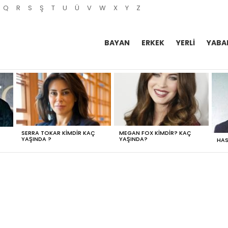
Q
R
S
Ş
T
U
Ü
V
W
X
Y
Z
BAYAN
ERKEK
YERLI
YABA
SERRA TOKAR KIMDIR KAÇ
MEGAN FOX KIMDIR? KAÇ
YAŞINDA ?
YAŞINDA?
HAS