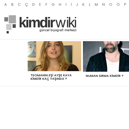
A
B
C
Ç
D
E
F
G
H
I
İ
J
K
L
M
N
O
Ö
P
MOST
VIEWED
STORIES
TEOMANIN EŞI AYŞE KAYA
NUMAN SIRMA KIMDIR ?
KIMDIR KAÇ YAŞINDA ?