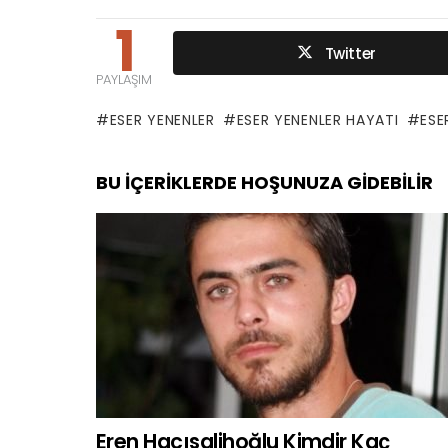
1
Twitter
PAYLAŞIM
ESER YENENLER
ESER YENENLER HAYATI
ESE
BU İÇERIKLERDE HOŞUNUZA GIDEBILIR
Eren Hacısalihoğlu Kimdir Kaç