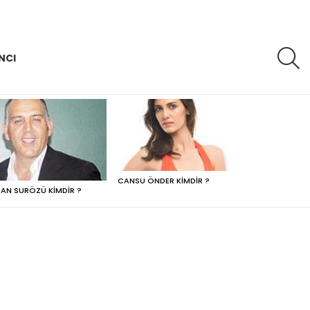
A
NCI
CANSU ÖNDER KIMDIR ?
AN SURÖZÜ KIMDIR ?