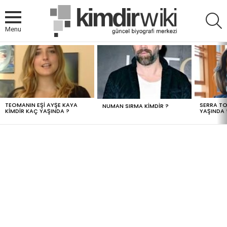
A
Menu
MOST
VIEWED
STORIES
TEOMANIN EŞI AYŞE KAYA
SERRA TO
NUMAN SIRMA KIMDIR ?
KIMDIR KAÇ YAŞINDA ?
YAŞINDA 