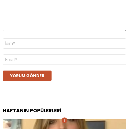
Ad
*
E-
posta
*
HAFTANIN POPÜLERLERI