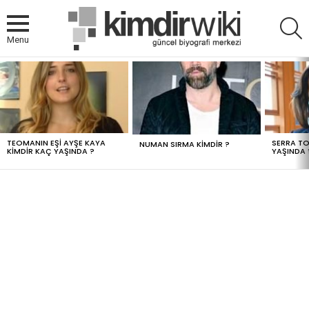
A
Menu
MOST
VIEWED
STORIES
TEOMANIN EŞI AYŞE KAYA
SERRA TO
NUMAN SIRMA KIMDIR ?
KIMDIR KAÇ YAŞINDA ?
YAŞINDA 