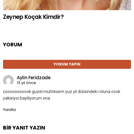
Zeynep Koçak Kimdir?
YORUM
YORUM YAPIN
Aylin Feridzade
13 yıl önce
cooooooooook guzel.muhtesem yuz yil dizisindeki roluna cook
yakisiyor.bayiliyorum ona.
Yanıtla
BIR YANIT YAZIN