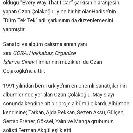
olduğu “Every Way That I Can” şarkısının aranjesini
yapan Ozan Çolakoğlu, yine bir hit olanHadise’nin
“Düm Tek Tek” adlı şarkısının da düzenlemesini
yapmıştır.
Sanatçı ve albüm çalışmalarının yanı
sıra
GORA
,
Hokkabaz
,
Organize
İşler
ve
Sınav
filmlerinin müzikleri de Ozan
Çolakoğlu’na aittir.
1991 yılından beri Türkiye’nin en önemli sanatçılarının
albümlerinde yer alan Ozan Çolakoğlu, Mayıs ayı
sonunda kendine ait bir proje albümü çıkardı. Albümde
kendisine; Tarkan, Ajda Pekkan, Sezen Aksu, Gülşen,
Sertab Erener, Göksel, Yalın ve Manga grubunun
solisti Ferman Akgül eşlik etti