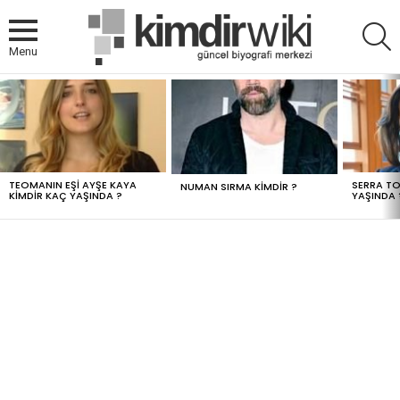
A
Menu
MOST
VIEWED
STORIES
TEOMANIN EŞI AYŞE KAYA
SERRA TO
NUMAN SIRMA KIMDIR ?
KIMDIR KAÇ YAŞINDA ?
YAŞINDA 