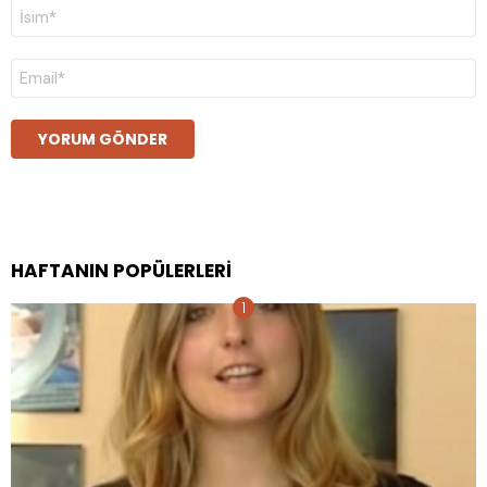
Ad
*
E-
posta
*
HAFTANIN POPÜLERLERI