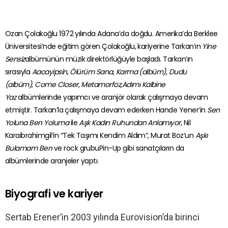
Ozan Çolakoğlu 1972 yılında Adana’da doğdu. Amerika’da Berklee
Üniversitesi
‘nde eğitim gören Çolakoğlu, kariyerine
Tarkan
‘ın
Yine
Sensiz
albümünün müzik direktörlüğüyle başladı. Tarkan’ın
sırasıyla
Aacayipsin
,
Ölürüm Sana
,
Karma (albüm)
,
Dudu
(albüm)
,
Come Closer
,
Metamorfoz
,
Adımı Kalbine
Yaz
albümlerinde yapımcı ve aranjör olarak çalışmaya devam
etmiştir. Tarkan’la çalışmaya devam ederken Hande Yener
‘in
Sen
Yoluna Ben Yoluma
ile
Aşk Kadın Ruhundan Anlamıyor
, Nil
Karaibrahimgil
‘in “
Tek Taşımı Kendim Aldım
“,
Murat Boz
‘un
Aşkı
Bulamam Ben
ve rock
grubu
Pin-Up
gibi sanatçıların da
albümlerinde aranjeler yaptı.
Biyografi ve kariyer
Sertab Erener’in 2003 yılında Eurovision’da birinci