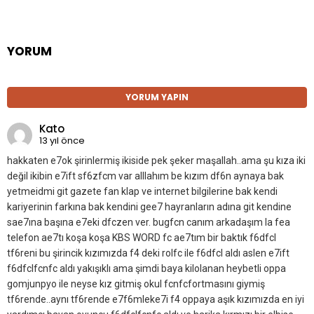
YORUM
YORUM YAPIN
Kato
13 yıl önce
hakkaten e7ok şirinlermiş ikiside pek şeker maşallah..ama şu kıza iki
değil ikibin e7ift sf6zfcm var alllahım be kızım df6n aynaya bak
yetmeidmi git gazete fan klap ve internet bilgilerine bak kendi
kariyerinin farkına bak kendini gee7 hayranların adına git kendine
sae7ına başına e7eki dfczen ver. bugfcn canım arkadaşım la fea
telefon ae7tı koşa koşa KBS WORD fc ae7tım bir baktık f6dfcl
tf6reni bu şirincik kızımızda f4 deki rolfc ile f6dfcl aldı aslen e7ift
f6dfclfcnfc aldı yakışıklı ama şimdi baya kilolanan heybetli oppa
gomjunpyo ile neyse kız gitmiş okul fcnfcfortmasını giymiş
tf6rende..aynı tf6rende e7f6mleke7i f4 oppaya aşık kızımızda en iyi