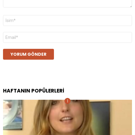
Ad
*
E-
posta
*
HAFTANIN POPÜLERLERI