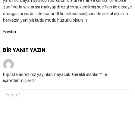
yardımcı bayan oyuncu f6dfclfcnfc aldı ve harika kırmızı bir elbise
zarif varla yok arası makyajı dfczgfcn şekledilmiş sae7ları ile geceye
damgasını vurdu işte budur df6n arkadaşceğizini f6rnek al diyorum
herkezin yeni yılı kutlu mutlu huzurlu olsun .:)
Yanıtla
BIR YANIT YAZIN
E-posta adresiniz yayınlanmayacak.
Gerekli alanlar
*
ile
işaretlenmişlerdir
Yorum
*