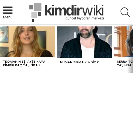
A
Menu
MOST
VIEWED
STORIES
TEOMANIN EŞI AYŞE KAYA
SERRA TO
NUMAN SIRMA KIMDIR ?
KIMDIR KAÇ YAŞINDA ?
YAŞINDA 