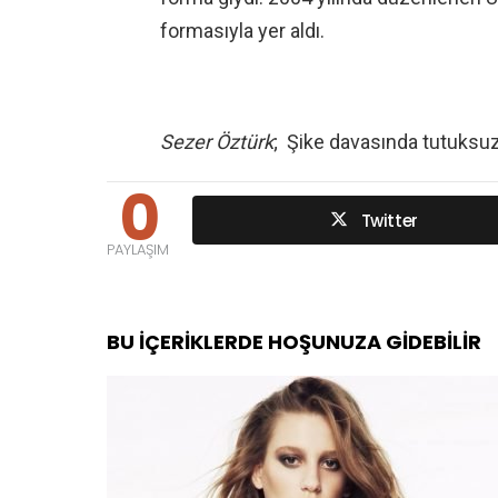
formasıyla yer aldı.
Sezer Öztürk
; Şike davasında tutuksuz 
0
Twitter
PAYLAŞIM
BU İÇERIKLERDE HOŞUNUZA GIDEBILIR