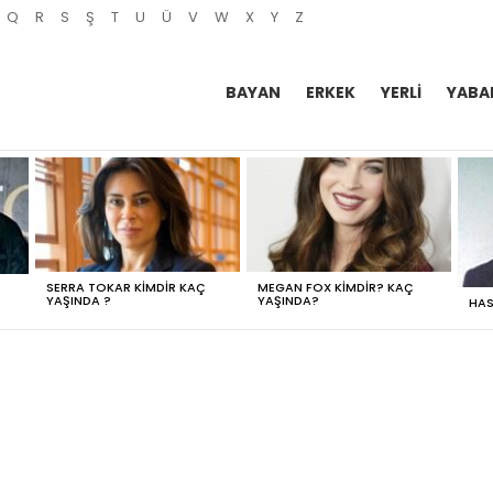
Q
R
S
Ş
T
U
Ü
V
W
X
Y
Z
BAYAN
ERKEK
YERLI
YABA
SERRA TOKAR KIMDIR KAÇ
MEGAN FOX KIMDIR? KAÇ
YAŞINDA ?
YAŞINDA?
HAS