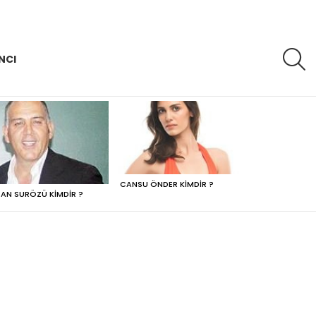
A
NCI
CANSU ÖNDER KIMDIR ?
AN SURÖZÜ KIMDIR ?