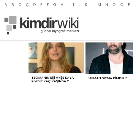
A
B
C
Ç
D
E
F
G
H
I
İ
J
K
L
M
N
O
Ö
P
MOST
VIEWED
STORIES
TEOMANIN EŞI AYŞE KAYA
NUMAN SIRMA KIMDIR ?
KIMDIR KAÇ YAŞINDA ?