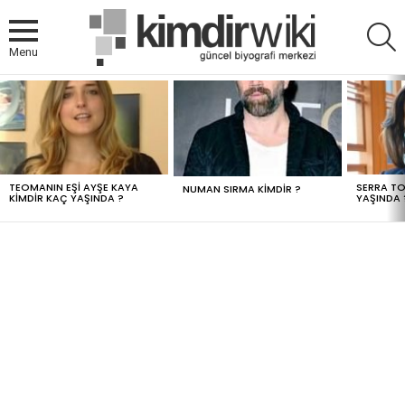
A
Menu
MOST
VIEWED
STORIES
TEOMANIN EŞI AYŞE KAYA
SERRA TO
NUMAN SIRMA KIMDIR ?
KIMDIR KAÇ YAŞINDA ?
YAŞINDA 