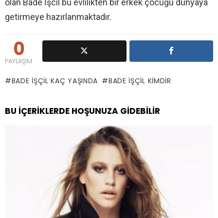
olan Bade İşcil bu evlilikten bir erkek çocuğu dünyaya
getirmeye hazırlanmaktadır.
0
PAYLAŞIM
BADE İŞÇIL KAÇ YAŞINDA
BADE İŞÇIL KIMDIR
BU İÇERIKLERDE HOŞUNUZA GIDEBILIR