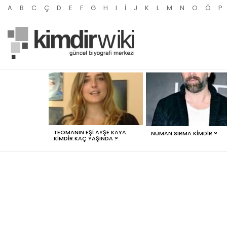
A
B
C
Ç
D
E
F
G
H
I
İ
J
K
L
M
N
O
Ö
P
MOST
VIEWED
STORIES
TEOMANIN EŞI AYŞE KAYA
NUMAN SIRMA KIMDIR ?
KIMDIR KAÇ YAŞINDA ?