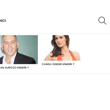
A
NCI
CANSU ÖNDER KIMDIR ?
AN SURÖZÜ KIMDIR ?