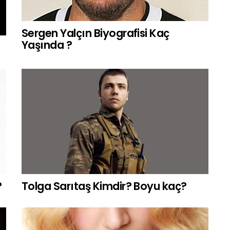
Sergen Yalçın Biyografisi Kaç
Yaşında ?
?
?
Tolga Sarıtaş Kimdir? Boyu kaç?