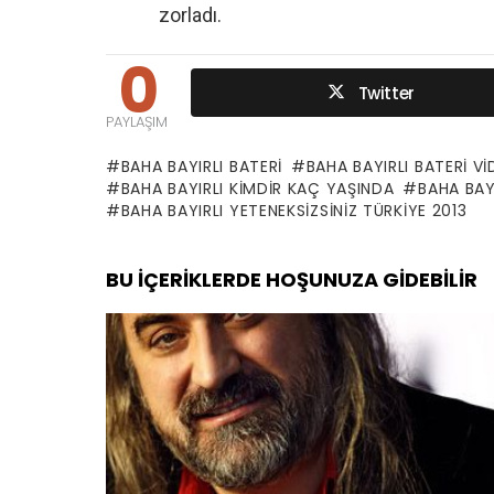
zorladı.
0
Twitter
PAYLAŞIM
BAHA BAYIRLI BATERI
BAHA BAYIRLI BATERI V
BAHA BAYIRLI KIMDIR KAÇ YAŞINDA
BAHA BAYI
BAHA BAYIRLI YETENEKSIZSINIZ TÜRKIYE 2013
BU İÇERIKLERDE HOŞUNUZA GIDEBILIR