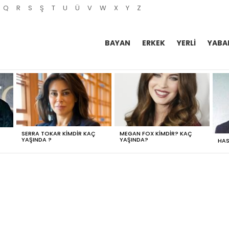
Q
R
S
Ş
T
U
Ü
V
W
X
Y
Z
BAYAN
ERKEK
YERLI
YABA
SERRA TOKAR KIMDIR KAÇ
MEGAN FOX KIMDIR? KAÇ
YAŞINDA ?
YAŞINDA?
HAS