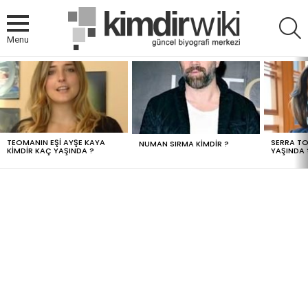
A
Menu
MOST
VIEWED
STORIES
TEOMANIN EŞI AYŞE KAYA
SERRA TO
NUMAN SIRMA KIMDIR ?
KIMDIR KAÇ YAŞINDA ?
YAŞINDA 