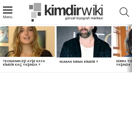
A
Menu
MOST
VIEWED
STORIES
TEOMANIN EŞI AYŞE KAYA
SERRA TO
NUMAN SIRMA KIMDIR ?
KIMDIR KAÇ YAŞINDA ?
YAŞINDA 