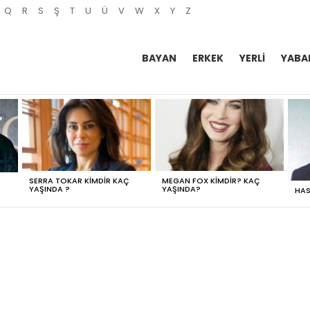
Q
R
S
Ş
T
U
Ü
V
W
X
Y
Z
BAYAN
ERKEK
YERLI
YABA
SERRA TOKAR KIMDIR KAÇ
MEGAN FOX KIMDIR? KAÇ
YAŞINDA ?
YAŞINDA?
HAS