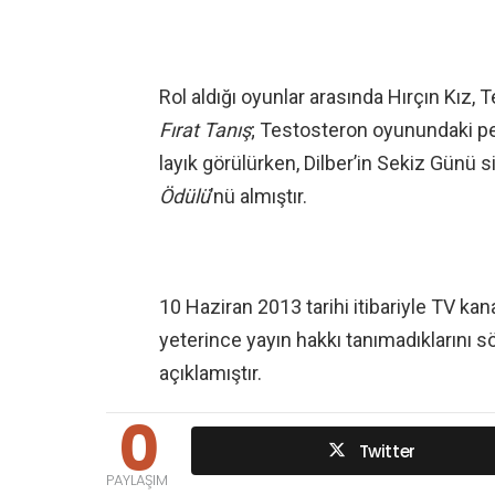
Rol aldığı oyunlar arasında Hırçın Kız, 
Fırat Tanış
; Testosteron oyunundaki p
layık görülürken, Dilber’in Sekiz Günü 
Ödülü
’nü almıştır.
10 Haziran 2013 tarihi itibariyle TV ka
yeterince yayın hakkı tanımadıklarını s
açıklamıştır.
0
Twitter
PAYLAŞIM