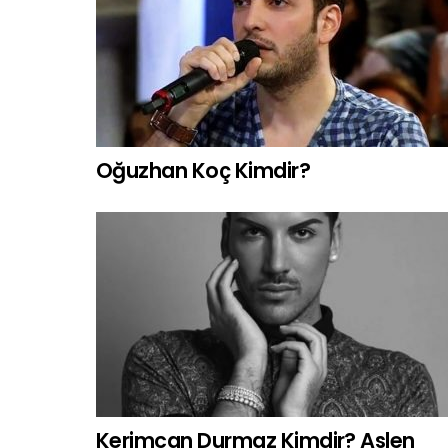
Oğuzhan Koç Kimdir?
Kerimcan Durmaz Kimdir? Aslen