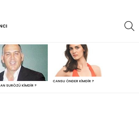
A
NCI
CANSU ÖNDER KIMDIR ?
AN SURÖZÜ KIMDIR ?