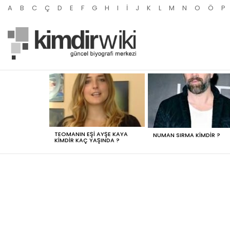
A
B
C
Ç
D
E
F
G
H
I
İ
J
K
L
M
N
O
Ö
P
MOST
VIEWED
STORIES
TEOMANIN EŞI AYŞE KAYA
NUMAN SIRMA KIMDIR ?
KIMDIR KAÇ YAŞINDA ?