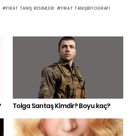
FIRAT TANIŞ RESIMLERI
FIRAT TANIŞBIYOGRAFI
?
Tolga Sarıtaş Kimdir? Boyu kaç?