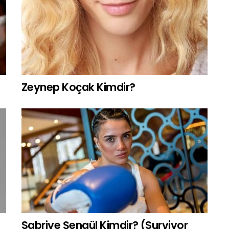
Zeynep Koçak Kimdir?
Sabriye Şengül Kimdir? (Survivor