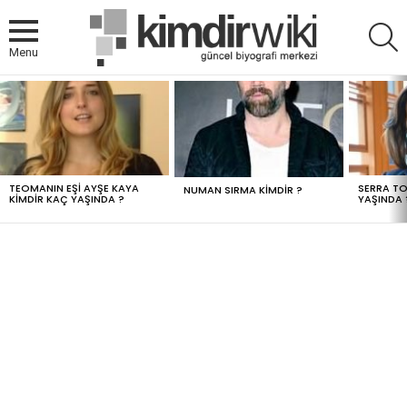
A
Menu
MOST
VIEWED
STORIES
TEOMANIN EŞI AYŞE KAYA
SERRA TO
NUMAN SIRMA KIMDIR ?
KIMDIR KAÇ YAŞINDA ?
YAŞINDA 