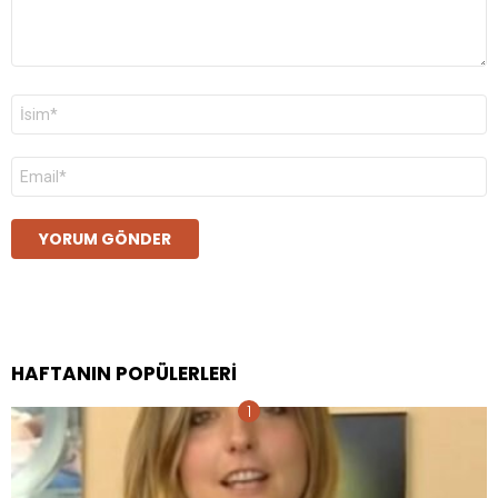
Ad
*
E-
posta
*
HAFTANIN POPÜLERLERI