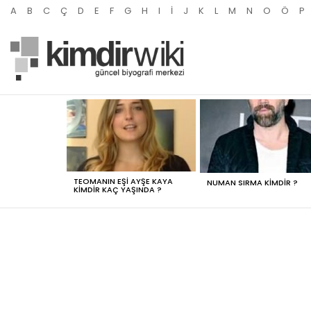
A
B
C
Ç
D
E
F
G
H
I
İ
J
K
L
M
N
O
Ö
P
MOST
VIEWED
STORIES
TEOMANIN EŞI AYŞE KAYA
NUMAN SIRMA KIMDIR ?
KIMDIR KAÇ YAŞINDA ?