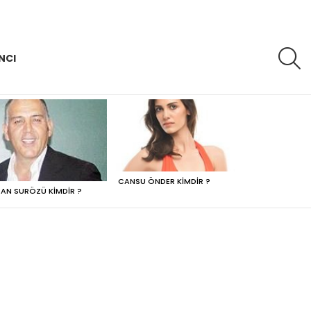
A
NCI
CANSU ÖNDER KIMDIR ?
AN SURÖZÜ KIMDIR ?