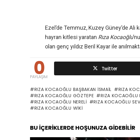
Ezel’de Temmuz, Kuzey Güney’de Ali kar
hayran kitlesi yaratan
Rıza Kocaoğlu
’n
olan genç yıldız Beril Kayar ile anılmakt
0
Twitter
PAYLAŞIM
RIZA KOCAOĞLU BAŞBAKAN ISMAIL
RIZA KO
RIZA KOCAOĞLU GÖZTEPE
RIZA KOCAOĞLU 
RIZA KOCAOĞLU NERELI
RIZA KOCAOĞLU SEVG
RIZA KOCAOĞLU WIKI
BU İÇERIKLERDE HOŞUNUZA GIDEBILIR