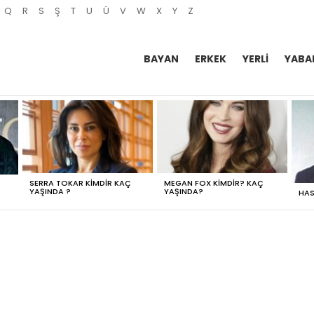
Q
R
S
Ş
T
U
Ü
V
W
X
Y
Z
BAYAN
ERKEK
YERLI
YABA
SERRA TOKAR KIMDIR KAÇ
MEGAN FOX KIMDIR? KAÇ
YAŞINDA ?
YAŞINDA?
HAS