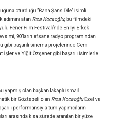
uğuna oturduğu ‘’Bana Şans Dile’’ isimli
k adımını atan
Rıza Kocaoğlu
; bu filmdeki
ülü Fener Film Festivali’nde En İyi Erkek
evsimi, 90’ların efsane radyo programından
ü gibi başarılı sinema projelerinde Cem
 İşler ve Yiğit Özşener gibi başarılı isimlerle
u yapmış olan başkan lakaplı İsmail
natik bir Göztepeli olan
Rıza Kocaoğlu
Ezel ve
aşarılı performansıyla tüm yapımcıların
rı arasında kısa sürede aranılan bir yüze