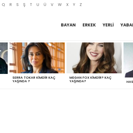
Q
R
S
Ş
T
U
Ü
V
W
X
Y
Z
BAYAN
ERKEK
YERLI
YABA
SERRA TOKAR KIMDIR KAÇ
MEGAN FOX KIMDIR? KAÇ
YAŞINDA ?
YAŞINDA?
HAS