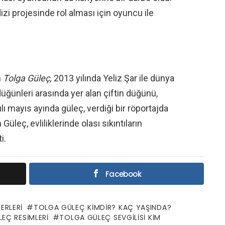
izi projesinde rol alması için oyuncu ile
n
Tolga Güleç,
2013 yılında Yeliz Şar ile dünya
düğünleri arasında yer alan çiftin düğünü,
lı mayıs ayında güleç, verdiği bir röportajda
 Güleç, evliliklerinde olası sıkıntıların
i.
Facebook
ERLERI
TOLGA GÜLEÇ KIMDIR? KAÇ YAŞINDA?
EÇ RESIMLERI
TOLGA GÜLEÇ SEVGILISI KIM