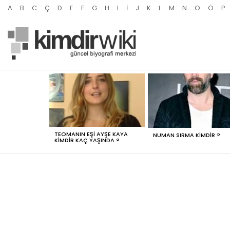
A
B
C
Ç
D
E
F
G
H
I
İ
J
K
L
M
N
O
Ö
P
MOST
VIEWED
STORIES
TEOMANIN EŞI AYŞE KAYA
NUMAN SIRMA KIMDIR ?
KIMDIR KAÇ YAŞINDA ?