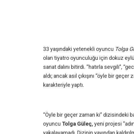
33 yaşındaki yetenekli oyuncu
Tolga G
olan tiyatro oyunculuğu için dokuz eyl
sanat dalını bitirdi. “hatırla sevgili”, “g
aldı; ancak asıl çıkışını “öyle bir geçer
karakteriyle yaptı.
“Öyle bir geçer zaman ki” dizisindeki ba
oyuncu
Tolga Güleç,
yeni projesi “adın
yakalayamadı. Dizinin yayından kaldırıl