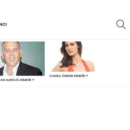
A
NCI
CANSU ÖNDER KIMDIR ?
AN SURÖZÜ KIMDIR ?