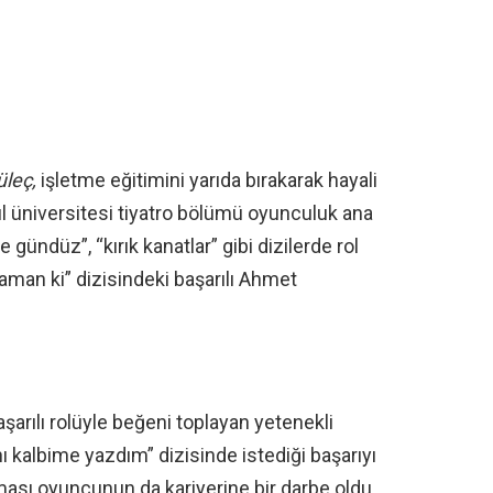
üleç,
işletme eğitimini yarıda bırakarak hayali
ül üniversitesi tiyatro bölümü oyunculuk ana
ece gündüz”, “kırık kanatlar” gibi dizilerde rol
 zaman ki” dizisindeki başarılı Ahmet
şarılı rolüyle beğeni toplayan yetenekli
ı kalbime yazdım” dizisinde istediği başarıyı
ması oyuncunun da kariyerine bir darbe oldu.