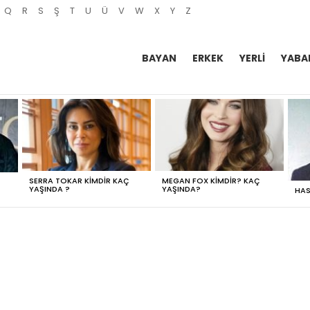
Q
R
S
Ş
T
U
Ü
V
W
X
Y
Z
BAYAN
ERKEK
YERLI
YABA
SERRA TOKAR KIMDIR KAÇ
MEGAN FOX KIMDIR? KAÇ
YAŞINDA ?
YAŞINDA?
HAS