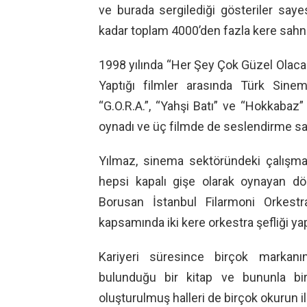
ve burada sergilediği gösteriler sa
kadar toplam 4000’den fazla kere sahn
1998 yılında “Her Şey Çok Güzel Olacak
Yaptığı filmler arasında Türk Sine
“G.O.R.A.”, “Yahşi Batı” ve “Hokkabaz”
oynadı ve üç filmde de seslendirme san
Yılmaz, sinema sektöründeki çalışmal
hepsi kapalı gişe olarak oynayan dört
Borusan İstanbul Filarmoni Orkestra
kapsamında iki kere orkestra şefliği yap
Kariyeri süresince birçok markanın 
bulunduğu bir kitap ve bununla birli
oluşturulmuş halleri de birçok okurun il