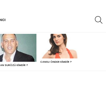
A
NCI
CANSU ÖNDER KIMDIR ?
AN SURÖZÜ KIMDIR ?