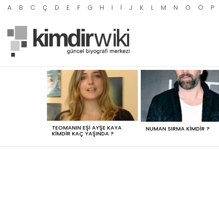
A
B
C
Ç
D
E
F
G
H
I
İ
J
K
L
M
N
O
Ö
P
MOST
VIEWED
STORIES
TEOMANIN EŞI AYŞE KAYA
NUMAN SIRMA KIMDIR ?
KIMDIR KAÇ YAŞINDA ?