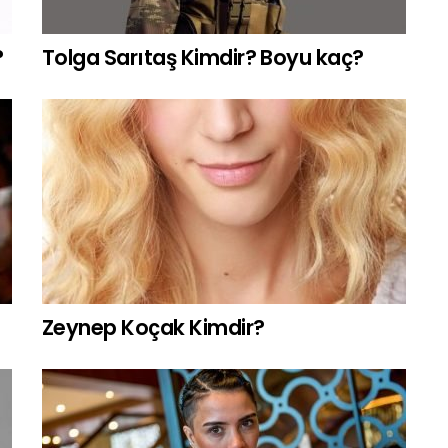
?
Tolga Sarıtaş Kimdir? Boyu kaç?
Zeynep Koçak Kimdir?