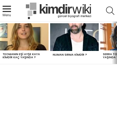
A
Menu
MOST
VIEWED
STORIES
TEOMANIN EŞI AYŞE KAYA
SERRA TO
NUMAN SIRMA KIMDIR ?
KIMDIR KAÇ YAŞINDA ?
YAŞINDA 