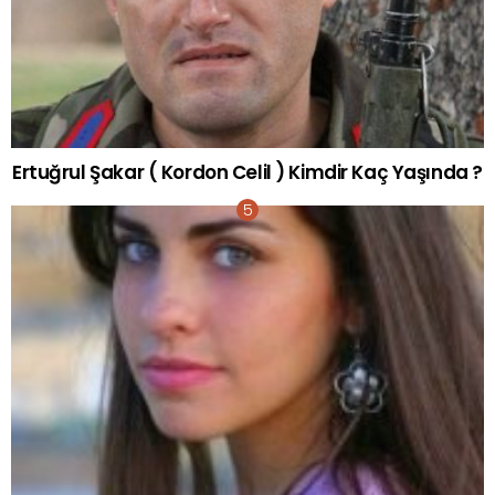
Ertuğrul Şakar ( Kordon Celil ) Kimdir Kaç Yaşında ?