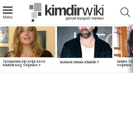
A
Menu
MOST
VIEWED
STORIES
TEOMANIN EŞI AYŞE KAYA
SERRA TO
NUMAN SIRMA KIMDIR ?
KIMDIR KAÇ YAŞINDA ?
YAŞINDA 