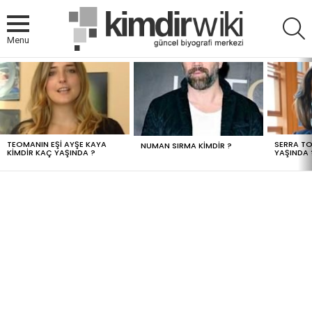
A
Menu
MOST
VIEWED
STORIES
TEOMANIN EŞI AYŞE KAYA
SERRA TO
NUMAN SIRMA KIMDIR ?
KIMDIR KAÇ YAŞINDA ?
YAŞINDA 