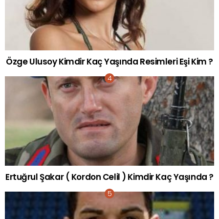
Özge Ulusoy Kimdir Kaç Yaşında Resimleri Eşi Kim ?
Ertuğrul Şakar ( Kordon Celil ) Kimdir Kaç Yaşında ?