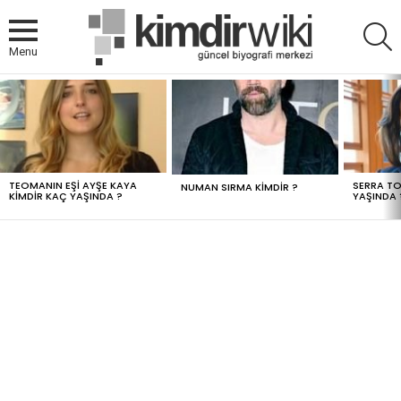
A
Menu
MOST
VIEWED
STORIES
TEOMANIN EŞI AYŞE KAYA
SERRA TO
NUMAN SIRMA KIMDIR ?
KIMDIR KAÇ YAŞINDA ?
YAŞINDA 