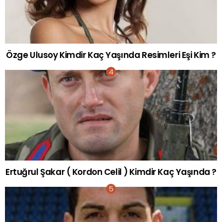
Özge Ulusoy Kimdir Kaç Yaşında Resimleri Eşi Kim ?
Ertuğrul Şakar ( Kordon Celil ) Kimdir Kaç Yaşında ?