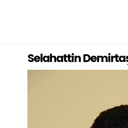
Selahattin Demirta