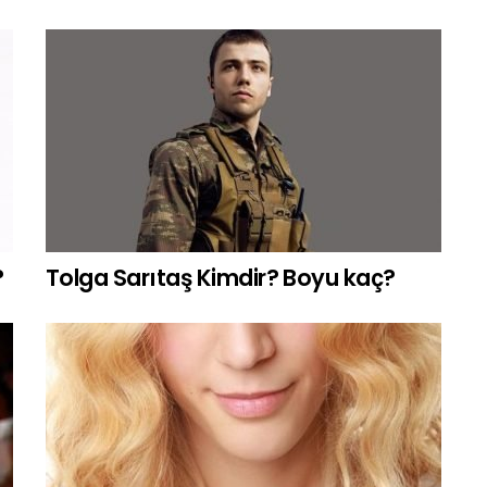
?
Tolga Sarıtaş Kimdir? Boyu kaç?