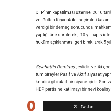
DTP’ nin kapatılması üzerine 2010 tari
ve Gültan Kışanak ile seçimleri kazana
verdiği bir demeç sonucunda mahkem
yaptığı öne sürülerek , 10 yıl hapis is
hüküm açıklanması geri bırakılarak 5 yıl
Selahattin Demirtaş
, evlidir ve iki ç
tüm bireyler Pasif ve Aktif siyaset ya
kendisi gibi aktif bir siyasetçidir. Son
HDP partisine katılmayı bir nevi koalisy
0
Twitter