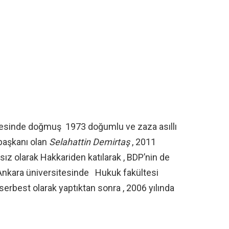
lçesinde doğmuş 1973 doğumlu ve zaza asıllı
 başkanı olan
Selahattin Demirtaş
, 2011
ız olarak Hakkariden katılarak , BDP’nin de
, Ankara üniversitesinde Hukuk fakültesi
 serbest olarak yaptıktan sonra , 2006 yılında