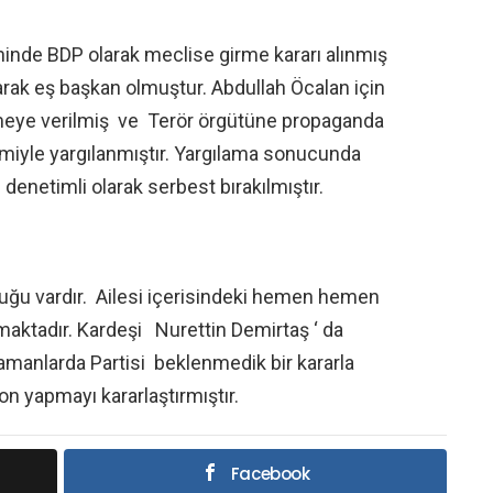
hinde BDP olarak meclise girme kararı alınmış
rak eş başkan olmuştur. Abdullah Öcalan için
eye verilmiş ve Terör örgütüne propaganda
temiyle yargılanmıştır. Yargılama sonucunda
 denetimli olarak serbest bırakılmıştır.
ocuğu vardır. Ailesi içerisindeki hemen hemen
pmaktadır. Kardeşi Nurettin Demirtaş ‘ da
 zamanlarda Partisi beklenmedik bir kararla
on yapmayı kararlaştırmıştır.
Facebook