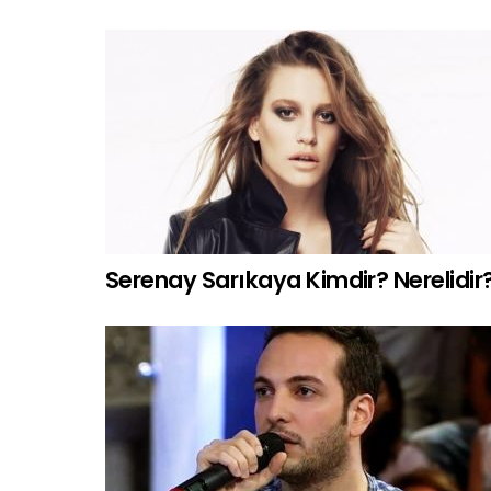
Serenay Sarıkaya Kimdir? Nerelidir