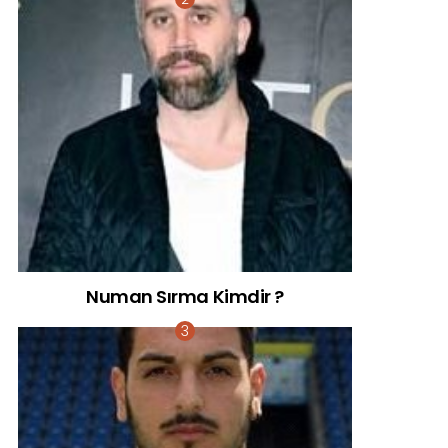
Numan Sırma Kimdir ?