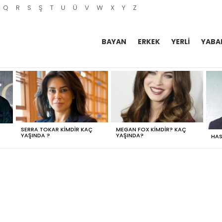
Q
R
S
Ş
T
U
Ü
V
W
X
Y
Z
BAYAN
ERKEK
YERLI
YABA
SERRA TOKAR KIMDIR KAÇ
MEGAN FOX KIMDIR? KAÇ
YAŞINDA ?
YAŞINDA?
HAS