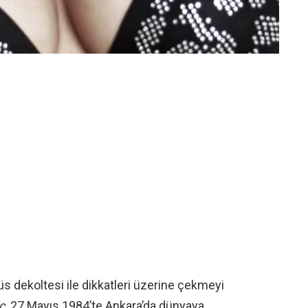
üs dekoltesi ile dikkatleri üzerine çekmeyi
ç,
27 Mayıs 1984’te Ankara’da dünyaya