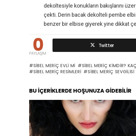
dekoltesiyle konukların bakışlarını üze
çekti. Derin bacak dekolteli pembe elbis
benzer bir elbise giyerek yine dikkat çe
0
Twitter
PAYLAŞIM
SIBEL MERIÇ EVLI MI
SIBEL MERIÇ KIMDIR? KAÇ
SIBEL MERIÇ RESIMLERI
SIBEL MERIÇ SEVGILISI
BU İÇERIKLERDE HOŞUNUZA GIDEBILIR