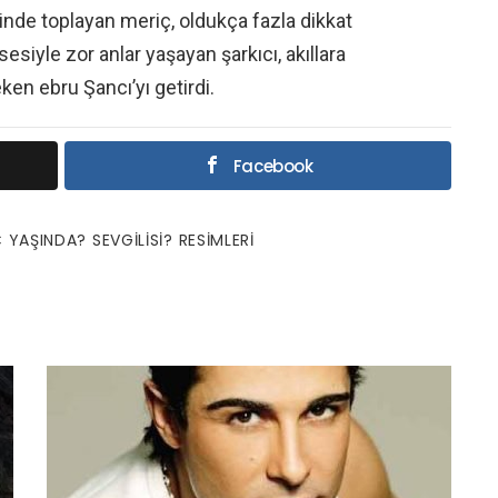
rinde toplayan meriç, oldukça fazla dikkat
esiyle zor anlar yaşayan şarkıcı, akıllara
ken ebru Şancı’yı getirdi.
Facebook
 YAŞINDA? SEVGILISI? RESIMLERI