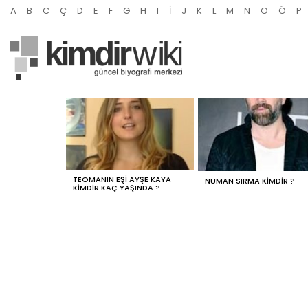
A
B
C
Ç
D
E
F
G
H
I
İ
J
K
L
M
N
O
Ö
P
MOST
VIEWED
STORIES
TEOMANIN EŞI AYŞE KAYA
NUMAN SIRMA KIMDIR ?
KIMDIR KAÇ YAŞINDA ?