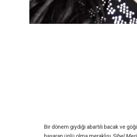
Bir dönem giydiği abartılı bacak ve göğ
başaran ünlü olma meraklısı
Sibel Meri