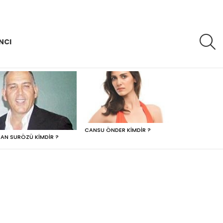
A
NCI
CANSU ÖNDER KIMDIR ?
AN SURÖZÜ KIMDIR ?